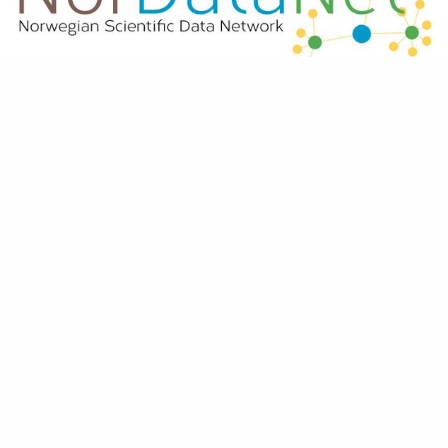
Brukermøte geofag datainfrastrukturer
2018
De siste årene har vi sett et økt fokus på bruk og gjenbruk
av forskningsdata. Både forsknings- og forvaltningsdata er
stort sett frembrakt med offentlige midler og det er i
samfunnets interesse å maksimere gevinsten på
investeringer i opparbeidelse av slike data. Dette har ført til
nasjonale og regionale (EU) retningslinjer for fri og åpen
tilgang til forvaltningsdata og det samme er i ferd med å
skje for forskningsdata.