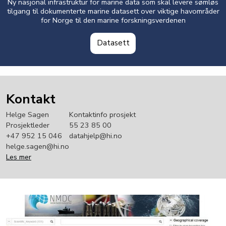
Ny nasjonal infrastruktur for marine data som skal levere sømløs
tilgang til dokumenterte marine datasett over viktige havområder
for Norge til den marine forskningsverdenen
Datasett
Kontakt
Helge Sagen
Kontaktinfo prosjekt
Prosjektleder
55 23 85 00
+47 952 15 046
datahjelp@hi.no
helge.sagen@hi.no
Les mer