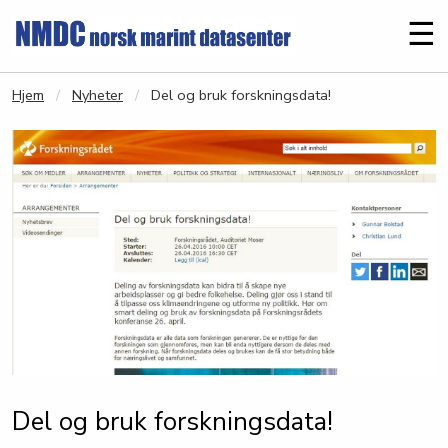
Gå til hovedinnhold
Me
☰
Hjem
Nyheter
Del og bruk forskningsdata!
Del og bruk forskningsdata!